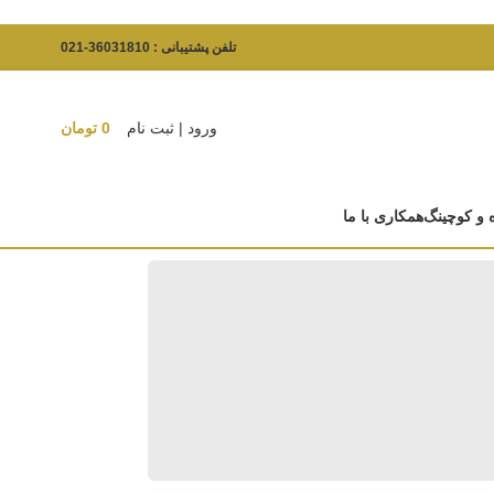
تلفن پشتیبانی : 36031810-021
ورود | ثبت نام
0
تومان
 و کوچینگ
همکاری با ما